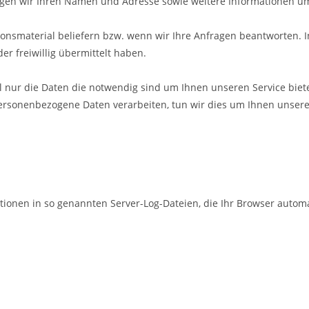
tigen wir Ihren Namen und Adresse sowie weitere Informationen u
ationsmaterial beliefern bzw. wenn wir Ihre Anfragen beantworten.
r freiwillig übermittelt haben.
l nur die Daten die notwendig sind um Ihnen unseren Service biet
 personenbezogene Daten verarbeiten, tun wir dies um Ihnen unse
ionen in so genannten Server-Log-Dateien, die Ihr Browser automat