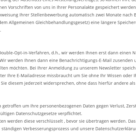
en Vorschriften von uns in Ihrer Personalakte gespeichert werden
ckweisung Ihrer Stellenbewerbung automatisch zwei Monate nach B
ch dem Allgemeinen Gleichbehandlungsgesetz) eine längere Speiche
.
uble-Opt-in-Verfahren, d.h., wir werden Ihnen erst dann einen N
. Wir werden Ihnen dann eine Benachrichtigungs-E-Mail zusenden un
halten möchten. Bei Ihrer Anmeldung zu unserem Newsletter speic
itter Ihre E-Mailadresse missbraucht um Sie ohne Ihr Wissen oder
 Sie diesem jederzeit widersprechen, ohne dass hierfür andere al
 getroffen um Ihre personenbezogenen Daten gegen Verlust, Zerstö
gültigen Datenschutzgesetze verpflichtet.
werden diese verschlüsselt , bevor sie übertragen werden. Das h
ständigen Verbesserungsprozess und unsere Datenschutzerklärunge