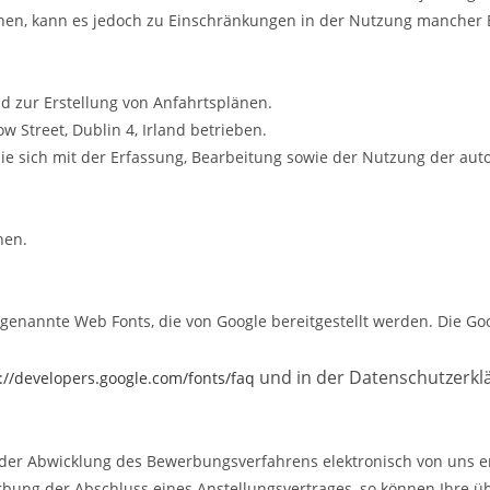
hnen, kann es jedoch zu Einschränkungen in der Nutzung mancher
d zur Erstellung von Anfahrtsplänen.
 Street, Dublin 4, Irland betrieben.
Sie sich mit der Erfassung, Bearbeitung sowie der Nutzung der a
hen.
o genannte Web Fonts, die von Google bereitgestellt werden. Die Goo
und in der Datenschutzerkl
://developers.google.com/fonts/faq
er Abwicklung des Bewerbungsverfahrens elektronisch von uns er
ng der Abschluss eines Anstellungsvertrages, so können Ihre üb